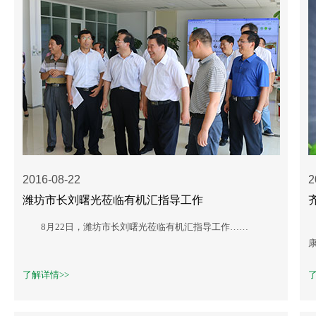
2016-08-22
2
潍坊市长刘曙光莅临有机汇指导工作
8月22日，潍坊市长刘曙光莅临有机汇指导工作……
了解详情>>
了