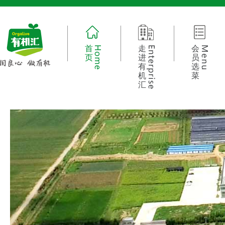
首
走
会
页
进
员
有
选
机
菜
汇